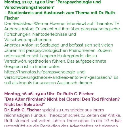
Montag, 21.07., 19.00 Uhr:
"Parapsychologie und
Verschwörungstheorien"
– Studienkreis und Austausch zum Thema mit Dr. Ruth
Fischer
Der Redakteur Werner Huemer interviewt auf Thanatos TV
Andreas Anton. Er spricht mit ihm über parapsychologische
Forschungen, Nahtoderlebnisse und
Verschwörungstheorien.
Andreas Anton ist Soziologe und befasst sich seit vielen
Jahren mit parapsychologischen Phänomenen. Zudem
untersucht er seit Langem Hintergründe, die zu
Verschwörungstheorien führen. Das aufgezeichnete
Gespräch ist zu finden unter:
https://thanatos.tv/parapsychologie-und-
verschwoerungstheorie-andreas-anton-im-gespraech/
Es
soll als Impuls für unseren Austausch dienen.
Montag, 16.06., 19.00 Uhr: Dr. Ruth C. Fischer
"Das Alter fürchten? Nicht bei Cicero! Den Tod fürchten?
Nicht bei Sokrates!"
Dr. Ruth C. Fischer
spricht zu uns wieder aus ihrem
reichhaltigen Fundus: Theosophisches zu Zeiten der Antike.
Ruth studiert seit vielen Jahren Theosophie. In der TG Adyar
unterstützt sie die Redaktion des Adyarheftes mit eigenen