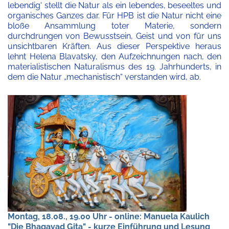
lebendig‘ stellt die Natur als ein lebendes, beseeltes und
organisches Ganzes dar. Für HPB ist die Natur nicht eine
bloße Ansammlung toter Materie, sondern
durchdrungen von Bewusstsein, Geist und von für uns
unsichtbaren Kräften. Aus dieser Perspektive heraus
lehnt Helena Blavatsky, den Aufzeichnungen nach, den
materialistischen Naturalismus des 19. Jahrhunderts, in
dem die Natur „mechanistisch“ verstanden wird, ab.
Montag, 18.08., 19.00 Uhr - online: Manuela Kaulich
"Die Bhagavad Gita" - kurze Einführung und Lesung