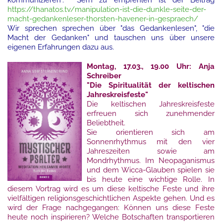
kommunizieren". Serh zu empfehlen ist der Beitra
g
https://thanatos.tv/manipulation-ist-die-dunkle-seite-der-
macht-gedankenleser-thorsten-havener-in-gespraech/
Wir sprechen sprechen über "das Gedankenlesen", "die
Macht der Gedanken" und tauschen uns über unsere
eigenen Erfahrungen dazu aus.
Montag, 17.03., 19.00 Uhr: Anja
Schreiber
"Die Spiritualität der keltischen
Jahreskreisfeste"
Die keltischen Jahreskreisfeste
erfreuen sich zunehmender
Beliebtheit.
Sie orientieren sich am
Sonnenrhythmus mit den vier
Jahreszeiten sowie am
Mondrhythmus. Im Neopaganismus
und dem Wicca-Glauben spielen sie
bis heute eine wichtige Rolle. In
diesem Vortrag wird es um diese keltische Feste und ihre
vielfältigen religionsgeschichtlichen Aspekte gehen. Und es
wird der Frage nachgegangen: Können uns diese Feste
heute noch inspirieren? Welche Botschaften transportieren