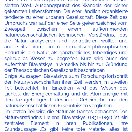
sierten Welt, Ausgangspunkt des Wandels der bisher
gekannten Lebensformen. Die eher ländlich organisierte
tendierte zu einer urbanen Gesellschaft. Diese Zeit des
Umbruchs war
auf der einen Seite
gekennzeichnet vom
Zwiespalt zwischen einem aufkommenden
naturwissenschaftlichen-technischen Verständnis, das
die Natur analysieren und kontrollieren wollte, und
anderseits von einem romantisch-philosophischen
Bedürfnis, die Natur als ganzheitliches, lebendiges und
spirituelles Wesen zu begreifen. Kurz wird auch der
Aufenthalt Blavatskys in Amerika bis hin zur Gründung
der Theosophischen Gesellschaft beschrieben.
Einige Aussagen Blavatskys zum Forschungsfortschritt
der Naturwissenschaften ihrer Zeit
werden i
m zweiten
Teil
beleuchtet. Im Einzelnen wird das Wesen des
Lichtes, die Energieerhaltung und die Atomenergie mit
den dazugehörigen Texten in der Geheimlehre und den
naturwissenschaftlichen Erkenntnissen verglichen.
Im letzten Teil wird die Natur als Ganzes betrachtet. Das
Naturverständnis Helena Blavatskys (1831–1891) ist ein
zentrales Element in ihren Publikationen. Ihre
Grundaussage ‚Es gibt keine tote Materie, alles ist