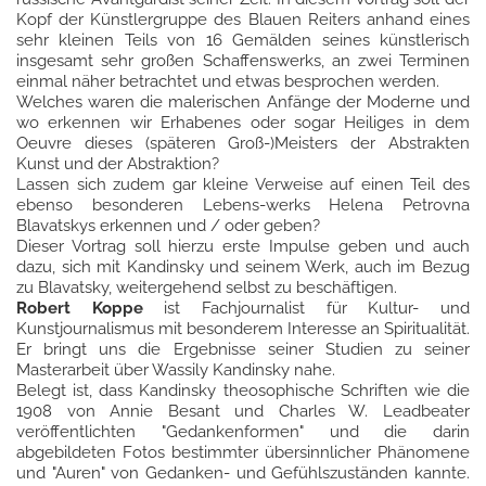
Kopf der Künstlergruppe des Blauen Reiters anhand eines
sehr kleinen Teils von 16 Gemälden seines künstlerisch
insgesamt sehr großen Schaffenswerks, an zwei Terminen
einmal näher betrachtet und etwas besprochen werden.
Welches waren die malerischen Anfänge der Moderne und
wo erkennen wir Erhabenes oder sogar Heiliges in dem
Oeuvre dieses (späteren Groß-)Meisters der Abstrakten
Kunst und der Abstraktion?
Lassen sich zudem gar kleine Verweise auf einen Teil des
ebenso besonderen Lebens-werks Helena Petrovna
Blavatskys erkennen und / oder geben?
Dieser Vortrag soll hierzu erste Impulse geben und auch
dazu, sich mit Kandinsky und seinem Werk, auch im Bezug
zu Blavatsky, weitergehend selbst zu beschäftigen.
Robert Koppe
ist Fachjournalist für Kultur- und
Kunstjournalismus mit besonderem Interesse an Spiritualität.
Er bringt uns die Ergebnisse seiner Studien zu seiner
Masterarbeit über Wassily Kandinsky nahe.
Belegt ist, dass Kandinsky theosophische Schriften wie die
1908 von Annie Besant und Charles W. Leadbeater
veröffentlichten "Gedankenformen" und die darin
abgebildeten Fotos bestimmter übersinnlicher Phänomene
und "Auren" von Gedanken- und Gefühlszuständen kannte.