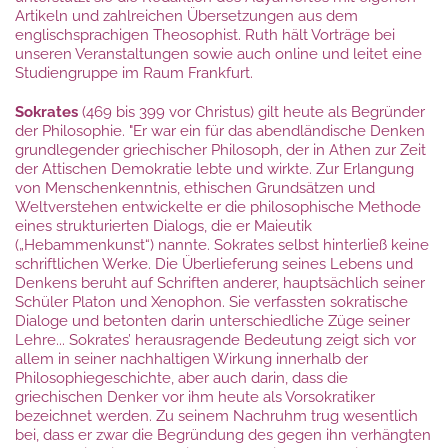
Artikeln und zahlreichen Übersetzungen aus dem
englischsprachigen Theosophist. Ruth hält Vorträge bei
unseren Veranstaltungen sowie auch online und leitet eine
Studiengruppe im Raum Frankfurt.
Sokrates
(469 bis 399 vor Christus) gilt heute als Begründer
der Philosophie. "Er war ein für das
abendländische
Denken
grundlegender
griechischer Philosoph
, der in Athen zur Zeit
der
Attischen Demokratie
lebte und wirkte. Zur Erlangung
von Menschenkenntnis,
ethischen Grundsätzen
und
Weltverstehen entwickelte er die
philosophische Methode
eines strukturierten Dialogs, die er
Maieutik
(„Hebammenkunst“) nannte. Sokrates selbst hinterließ keine
schriftlichen Werke. Die Überlieferung seines Lebens und
Denkens beruht auf Schriften anderer, hauptsächlich seiner
Schüler
Platon
und
Xenophon
. Sie verfassten sokratische
Dialoge und betonten darin unterschiedliche Züge seiner
Lehre... Sokrates’ herausragende Bedeutung zeigt sich vor
allem in seiner nachhaltigen Wirkung innerhalb der
Philosophiegeschichte, aber auch darin, dass die
griechischen Denker vor ihm heute als
Vorsokratiker
bezeichnet werden. Zu seinem Nachruhm trug wesentlich
bei, dass er zwar die Begründung des gegen ihn verhängten