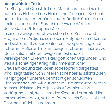
ausgewählter Texte
Die Bhagavad Gita ist Teil des Mahabharata und wird
auch "das Hohelied des Hinduismus" genannt. Sie bringt
uns in den uralten, zunächst nur mündlich überlieferten
Texten in poetischer Sprache die Ewige Weisheit
der
Vedanta-Philosophie
näher.
In einem Zwiegespräch zwischen Lord Krishna und
Ardjuna lernt Ardjuna, seine Kern-Aufgaben zu erkennen
und sich darauf zu konzentrieren - weg vom täglichen
Leben im Äußeren hin zum ewigen Leben im Inneren, zur
Identifikation mit dem ewigen Selbst und zur
vereinigenden Erkenntnis des göttlichen Urgrundes. Und
was als schauriger Krieg mit unmenschlicher
Grausamkeit und
zahllosen Todesopfern
dargestellt
wird, zeigt tatsächlich unseren scheinbar aussichtslosen
Kampf gegen unsere übermächtigen schlechten
Eigenschaften, die wir auf diesem Erkenntnsweg läutern
müssen. Krishna, der Arjuna als Wagenlenker zur
Verfügung steht, weist ihm den Weg und ermuntert ihn
immer wieder dazu, seine Aufgaben, sein Schicksal und
Dharma auf sich zu nehmen.