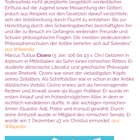
Todesurteils
nicht akzeptierte (angeblich verderblicher
Einfluss auf die Jugend sowie Missachtung der
Götter
),
jedoch aus Respekt vor den Gesetzen darauf verzichtete,
sich der Vollstreckung durch Flucht zu entziehen. Bis zur
Hinrichtung durch den
Schierlingsbecher
beschäftigten ihn
und die zu Besuch im Gefängnis weilenden Freunde und
Schüler philosophische Fragen. Die meisten bedeutenden
Philosophenschulen der Antike
beriefen sich auf Sokrates."
aus Wikipedia
Marcus Tullius
Cicero
(3. Jan. 106 bis 43 v. Chr.) Geboren in
Arpinum in Mittelitalien als Sohn eines römischen Ritters. Er
studierte altrömische Literatur und griechische Philosopie
sowie Rhetorik. Cicero war einer der vielseitigsten Köpfe
seines Zeitalters. Als Schriftsteller war er schon in der Antike
stilistisches Vorbild.
Cicero erwies sich als hervorragender
Redner und Anwalt sowie als kluger Politiker. Er wurde im
ersten Anlauf und im frühestmöglichen Alter, in dem er
rechtlich kandidieren durfte, in alle wichtigen römischen
Ämter (Quästor, Ädil, Prätor und Konsul) gewählt. Durch
seine Amtszeit wurde er Mitglied des römischen Senats. Er
wurde am 7. Dezember 43 vor Christus ermordet.
aus
Wikipedia