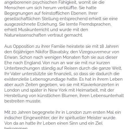
angeborenen psychischen Fähigkeit, womit sie die
Menschen um sich herum verblüffte. Sie hatte
Begegnungen auf feinstofflichen Ebenen. Ihrer
gesellschaftlichen Stellung entsprechend erhielt sie eine
ausgezeichnete Erziehung. Sie lernte Fremdsprachen,
erhielt Musikunterricht und wurde mit den
Naturwissenschaften vertraut gemacht.
Aus Opposition zu ihrer Familie heiratete sie mit 18 Jahren
den 60jährigen Nikifor Blavatsky, den Vizegouverneur von
Eriwan. Schon nach wenigen Monaten floh sie aus dieser
Ehe nach England. Von nun an war sie mit nur kurzen
Unterbrechungen ständig auf Reisen durch die ganze Welt.
Ihr Vater unterstützte sie finanziell, so dass sie dadurch die
existenzielle Lebensgrundlage hatte. Es hat in ihrem Leben
aber auch Zeiten gegeben, wo sie mit Klavierkonzerten in
London und später in New York mit Heimarbeit, mit der
Herstellung von künstlichen Blumen, ihren Lebensunterhalt
bestreiten musste.
Mit 20 Jahren begegnete ihr in London zum ersten Mal ein
indischer Eingeweihter, der ihr spiritueller Meister wurde.
Von da an hatte ihr Leben einen Sinn und ein Ziel
bekommen.