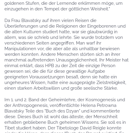
goldenen Stufen, die der Lernende erklimmen möge, um
einzugehen in den Tempel der göttlichen Weisheit."
Da Frau Blavatsky auf ihren vielen Reisen die
Überlieferungen und die Religionen der Eingeborenen und
die alten Kulturen studiert hatte, war sie glaubwürdig in
allem, was sie schrieb und lehrte. Sie wurde trotzdem von
verschiedenen Seiten angegriffen. Man warf ihr
Manipulationen vor, die aber alle als unhaltbar bewiesen
werden konnten. Andere Menschen störten sich an ihrer
manchmal auftretenden Unausgeglichenheit. Ihr Meister hat
einmal erklärt, dass HPB zu der Zeit die einzige Person
gewesen sei, die die für diese gewaltige Aufgabe
geeigneten Voraussetzungen besaß, denn sie hatte ein
ungeheures Wissen, hatte eine ausgeprägte Zielstrebigkeit,
einen starken Arbeitswillen und große seelische Stärke.
Im 1. und 2. Band der Geheimlehre, der Kosmogenesis und
der Anthropogenesis, veröffentlichte Helena Petrowna
Blavatsky Teile des "Buch des Dzyan" und kommentierte
diese. Dieses Buch ist wohl das älteste, der Menschheit
erhalten gebliebene Buch geheimen Wissens. Sie soll es in
Tibet studiert haben. Der Tibetologe David Reigle konnte