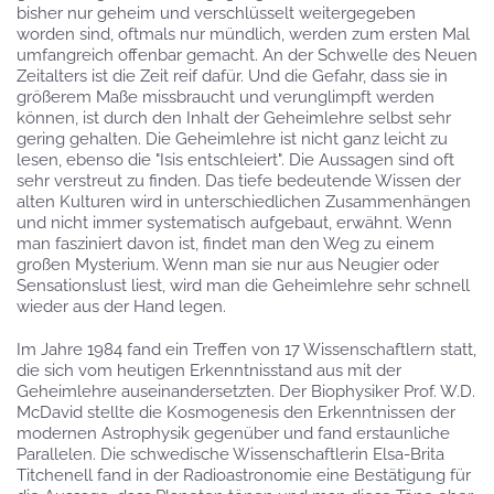
bisher nur geheim und verschlüsselt weitergegeben
worden sind, oftmals nur mündlich, werden zum ersten Mal
umfangreich offenbar gemacht. An der Schwelle des Neuen
Zeitalters ist die Zeit reif dafür. Und die Gefahr, dass sie in
größerem Maße missbraucht und verunglimpft werden
können, ist durch den Inhalt der Geheimlehre selbst sehr
gering gehalten. Die Geheimlehre ist nicht ganz leicht zu
lesen, ebenso die "Isis entschleiert". Die Aussagen sind oft
sehr verstreut zu finden. Das tiefe bedeutende Wissen der
alten Kulturen wird in unterschiedlichen Zusammenhängen
und nicht immer systematisch aufgebaut, erwähnt. Wenn
man fasziniert davon ist, findet man den Weg zu einem
großen Mysterium. Wenn man sie nur aus Neugier oder
Sensationslust liest, wird man die Geheimlehre sehr schnell
wieder aus der Hand legen.
Im Jahre 1984 fand ein Treffen von 17 Wissenschaftlern statt,
die sich vom heutigen Erkenntnisstand aus mit der
Geheimlehre auseinandersetzten. Der Biophysiker Prof. W.D.
McDavid stellte die Kosmogenesis den Erkenntnissen der
modernen Astrophysik gegenüber und fand erstaunliche
Parallelen. Die schwedische Wissenschaftlerin Elsa-Brita
Titchenell fand in der Radioastronomie eine Bestätigung für