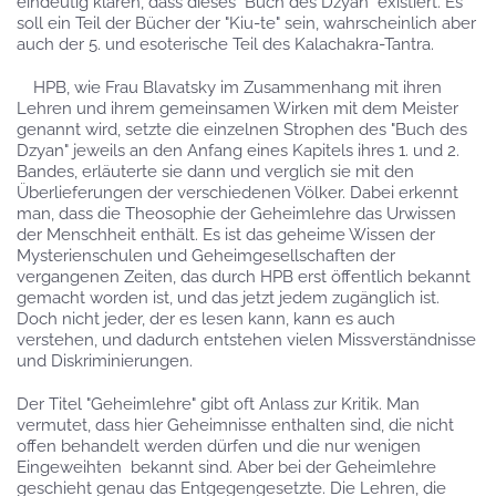
eindeutig klären, dass dieses "Buch des Dzyan" existiert. Es
soll ein Teil der Bücher der "Kiu-te" sein, wahrscheinlich aber
auch der 5. und esoterische Teil des Kalachakra-Tantra.
HPB, wie Frau Blavatsky im Zusammenhang mit ihren
Lehren und ihrem gemeinsamen Wirken mit dem Meister
genannt wird, setzte die einzelnen Strophen des "Buch des
Dzyan" jeweils an den Anfang eines Kapitels ihres 1. und 2.
Bandes, erläuterte sie dann und verglich sie mit den
Überlieferungen der verschiedenen Völker. Dabei erkennt
man, dass die Theosophie der Geheimlehre das Urwissen
der Menschheit enthält. Es ist das geheime Wissen der
Mysterienschulen und Geheimgesellschaften der
vergangenen Zeiten, das durch HPB erst öffentlich bekannt
gemacht worden ist, und das jetzt jedem zugänglich ist.
Doch nicht jeder, der es lesen kann, kann es auch
verstehen, und dadurch entstehen vielen Missverständnisse
und Diskriminierungen.
Der Titel "Geheimlehre" gibt oft Anlass zur Kritik. Man
vermutet, dass hier Geheimnisse enthalten sind, die nicht
offen behandelt werden dürfen und die nur wenigen
Eingeweihten bekannt sind. Aber bei der Geheimlehre
geschieht genau das Entgegengesetzte. Die Lehren, die