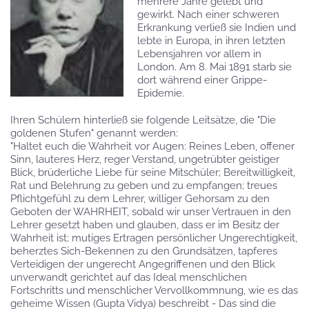
mehrere Jahre gelebt und
gewirkt. Nach einer schweren
Erkrankung verließ sie Indien und
lebte in Europa, in ihren letzten
Lebensjahren vor allem in
London. Am 8. Mai 1891 starb sie
dort während einer Grippe-
Epidemie.
Ihren Schülern hinterließ sie folgende Leitsätze, die "Die
goldenen Stufen" genannt werden:
"Haltet euch die Wahrheit vor Augen: Reines Leben, offener
Sinn, lauteres Herz, reger Verstand, ungetrübter geistiger
Blick, brüderliche Liebe für seine Mitschüler; Bereitwilligkeit,
Rat und Belehrung zu geben und zu empfangen; treues
Pflichtgefühl zu dem Lehrer, williger Gehorsam zu den
Geboten der WAHRHEIT, sobald wir unser Vertrauen in den
Lehrer gesetzt haben und glauben, dass er im Besitz der
Wahrheit ist; mutiges Ertragen persönlicher Ungerechtigkeit,
beherztes Sich-Bekennen zu den Grundsätzen, tapferes
Verteidigen der ungerecht Angegriffenen und den Blick
unverwandt gerichtet auf das Ideal menschlichen
Fortschritts und menschlicher Vervollkommnung, wie es das
geheime Wissen (Gupta Vidya) beschreibt - Das sind die